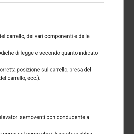
del carrello, dei vari componenti e delle
iodiche di legge e secondo quanto indicato
rretta posizione sul carrello, presa del
el carrello, ecc.).
li elevatori semoventi con conducente a
e prima del corso che il lavoratore abbia