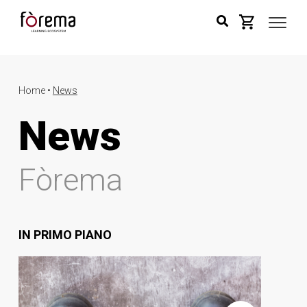
Home •
News
News
Fòrema
IN PRIMO PIANO