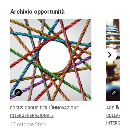
Archivio opportunità
focus group per l’innovazione
age & cha
intergenerazionale
collabora
intergener
17 ottobre 2024