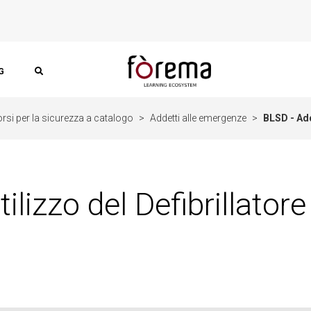
G
rsi per la sicurezza a catalogo
>
Addetti alle emergenze
>
BLSD - Add
utilizzo del Defibrillat