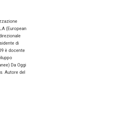
izzazione
 ELA (European
direzionale
sidente di
009 è docente
viluppo
ranee) Da Oggi
s. Autore del