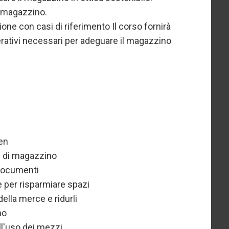
di magazzino.
ione con casi di riferimento Il corso fornirà
erativi necessari per adeguare il magazzino
een
en di magazzino
 documenti
e per risparmiare spazi
della merce e ridurli
no
ll'uso dei mezzi