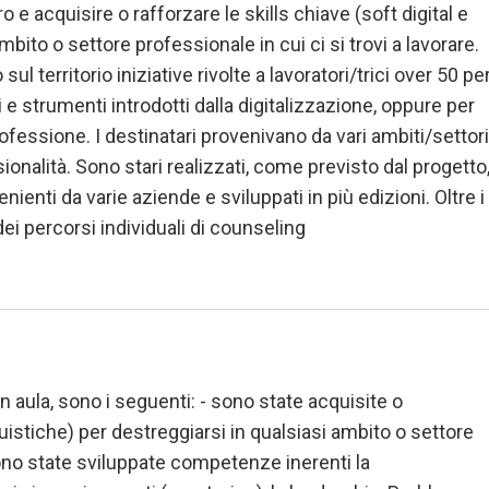
e acquisire o rafforzare le skills chiave (soft digital e
mbito o settore professionale in cui ci si trovi a lavorare.
l territorio iniziative rivolte a lavoratori/trici over 50 pe
i e strumenti introdotti dalla digitalizzazione, oppure per
ofessione. I destinatari provenivano da vari ambiti/settor
onalità. Sono stari realizzati, come previsto dal progetto
nienti da varie aziende e sviluppati in più edizioni. Oltre i
dei percorsi individuali di counseling
à in aula, sono i seguenti: - sono state acquisite o
inguistiche) per destreggiarsi in qualsiasi ambito o settore
 sono state sviluppate competenze inerenti la