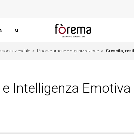
G
azione aziendale
>
Risorse umane e organizzazione
>
Crescita, resi
 e Intelligenza Emotiva 