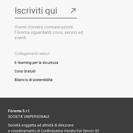
Iscriviti qui
↗
Vorrei ricevere comunicazioni
Fòrema riguardanti corsi, servizi ed
eventi.
Collegamenti veloci
E-learning per la sicurezza
Corsi Gratuiti
Bilancio di sostenibilità
Fòrema S.r.l.
SOCIETA' UNIPERSONALE
Società soggetta ad attività di direzione
e coordinamento di Confindustria Veneto Est Servizi Srl