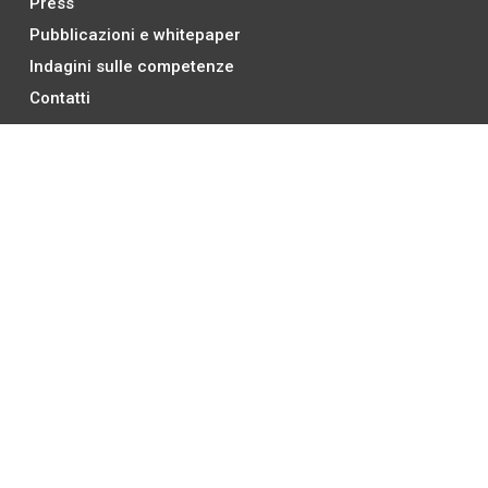
Press
Pubblicazioni e whitepaper
Indagini sulle competenze
Contatti
Legale
Area Privata
Accedi o iscriviti
Pagina personale
Condizioni di vendita
Parità di genere
Whistleblowing
Qualità
Compliance
Social Media