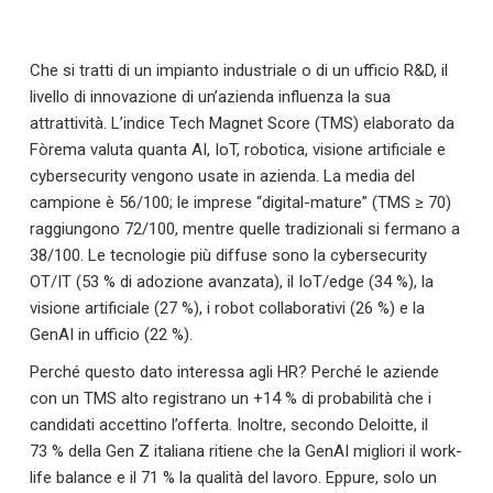
Che si tratti di un impianto industriale o di un ufficio R&D, il
livello di innovazione di un’azienda influenza la sua
attrattività. L’indice Tech Magnet Score (TMS) elaborato da
Fòrema valuta quanta AI, IoT, robotica, visione artificiale e
cybersecurity vengono usate in azienda. La media del
campione è 56/100; le imprese “digital-mature” (TMS ≥ 70)
raggiungono 72/100, mentre quelle tradizionali si fermano a
38/100. Le tecnologie più diffuse sono la cybersecurity
OT/IT (53 % di adozione avanzata), il IoT/edge (34 %), la
visione artificiale (27 %), i robot collaborativi (26 %) e la
GenAI in ufficio (22 %).
Perché questo dato interessa agli HR? Perché le aziende
con un TMS alto registrano un +14 % di probabilità che i
candidati accettino l’offerta. Inoltre, secondo Deloitte, il
73 % della Gen Z italiana ritiene che la GenAI migliori il work-
life balance e il 71 % la qualità del lavoro. Eppure, solo un