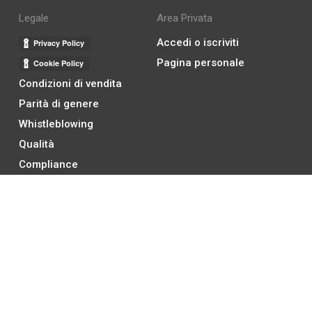
Legale
Area Privata
Accedi o iscriviti
Pagina personale
Condizioni di vendita
Parità di genere
Whistleblowing
Qualità
Compliance
Social Media
Instagram ↗
Facebook ↗
Linkedin ↗
YouTube ↗