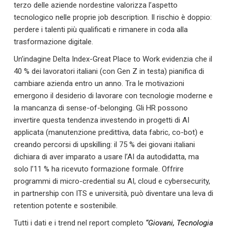
terzo delle aziende nordestine valorizza l’aspetto
tecnologico nelle proprie job description. Il rischio è doppio:
perdere i talenti più qualificati e rimanere in coda alla
trasformazione digitale.
Un’indagine Delta Index-Great Place to Work evidenzia che il
40 % dei lavoratori italiani (con Gen Z in testa) pianifica di
cambiare azienda entro un anno. Tra le motivazioni
emergono il desiderio di lavorare con tecnologie moderne e
la mancanza di sense-of-belonging. Gli HR possono
invertire questa tendenza investendo in progetti di AI
applicata (manutenzione predittiva, data fabric, co-bot) e
creando percorsi di upskilling: il 75 % dei giovani italiani
dichiara di aver imparato a usare l’AI da autodidatta, ma
solo l’11 % ha ricevuto formazione formale. Offrire
programmi di micro-credential su AI, cloud e cybersecurity,
in partnership con ITS e università, può diventare una leva di
retention potente e sostenibile.
Tutti i dati e i trend nel report completo
“Giovani, Tecnologia