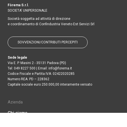
Fòrema S.r.l.
SOCIETA' UNIPERSONALE
Società soggetta ad attività di direzione
e coordinamento di Confindustria Veneto Est Servizi Srl
SOVVENZIONI/CONTRIBUTI PERCEPITI
Sede legale
Via E. P. Masini 2 - 35131 Padova (PD)
Tel:
049 8227 500
| Email:
info@forema.it
Codice Fiscale e Partita IVA: 02422020285
Numero REA: PD – 228362
Capitale sociale euro 250.000,00 interamente versato
Azienda
Chi siamo
About us