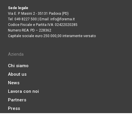
Sede legale
Via E. P. Masini 2 - 35131 Padova (PD)
Tel:
049 8227 500
| Email:
info@forema.it
Codice Fiscale e Partita IVA: 02422020285
Numero REA: PD – 228362
Capitale sociale euro 250.000,00 interamente versato
Azienda
Chi siamo
About us
News
Lavora con noi
Partners
Press
Pubblicazioni e whitepaper
Indagini sulle competenze