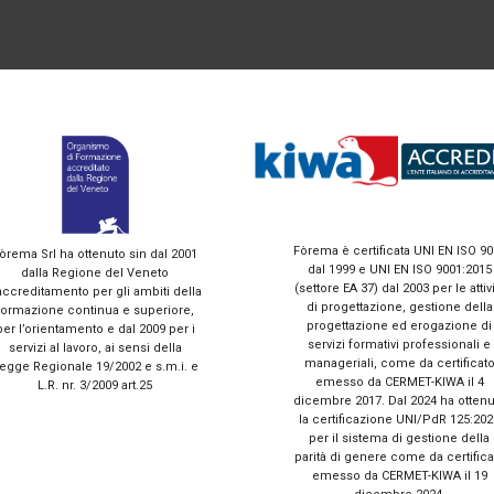
Fòrema è certificata UNI EN ISO 90
òrema Srl ha ottenuto sin dal 2001
dal 1999 e UNI EN ISO 9001:2015
dalla Regione del Veneto
(settore EA 37) dal 2003 per le attivi
accreditamento per gli ambiti della
di progettazione, gestione della
formazione continua e superiore,
progettazione ed erogazione di
per l’orientamento e dal 2009 per i
servizi formativi professionali e
servizi al lavoro, ai sensi della
manageriali, come da certificat
egge Regionale 19/2002 e s.m.i. e
emesso da CERMET-KIWA il 4
L.R. nr. 3/2009 art.25
dicembre 2017. Dal 2024 ha ottenu
la certificazione UNI/PdR 125:202
per il sistema di gestione della
parità di genere come da certifica
emesso da CERMET-KIWA il 19