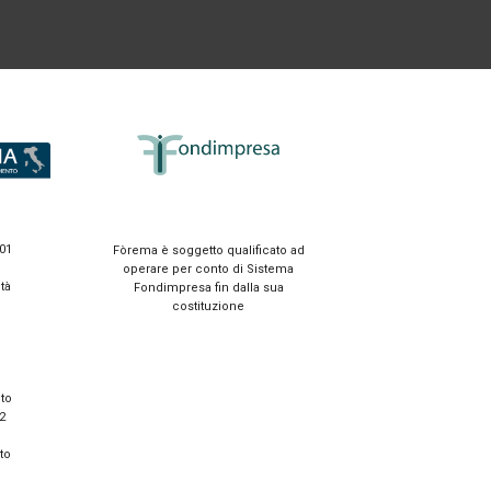
01
Fòrema è soggetto qualificato ad
operare per conto di Sistema
tà
Fondimpresa fin dalla sua
costituzione
o
to
2
to