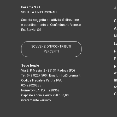
Fòrema S.r.l.
A
SOCIETA' UNIPERSONALE
Società soggetta ad attività di direzione
C
e coordinamento di Confindustria Veneto
A
Est Servizi Srl
N
L
SOVVENZIONI/CONTRIBUTI
P
PERCEPITI
P
Sede legale
P
Via E. P. Masini 2 - 35131 Padova (PD)
w
Tel:
049 8227 500
| Email:
info@forema.it
I
Codice Fiscale e Partita IVA:
02422020285
c
Numero REA: PD – 228362
C
Capitale sociale euro 250.000,00
interamente versato