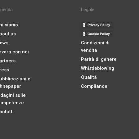
zienda
Legale
hi siamo
bout us
ews
Condizioni di
vendita
avora con noi
Parità di genere
artners
Whistleblowing
ress
Qualità
ubblicazioni e
hitepaper
Compliance
ndagini sulle
ompetenze
ontatti